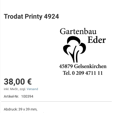
Trodat Printy 4924
Zum
Anfang
der
Bildgalerie
springen
38,00 €
inkl. MwSt., zzgl.
Versand
Artikel-Nr.
100394
Abdruck: 39 x 39 mm,