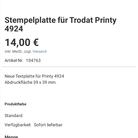
Stempelplatte für Trodat Printy
Zum
Anfang
4924
der
Bildgalerie
14,00 €
springen
inkl. MwSt., zzgl.
Versand
Artikel-Nr.
104763
Neue Textplatte für Printy 4924
Abdruckfläche 39 x 39 mm.
Produktfarbe
Standard
Verfügbarkeit
Sofort lieferbar
Menge