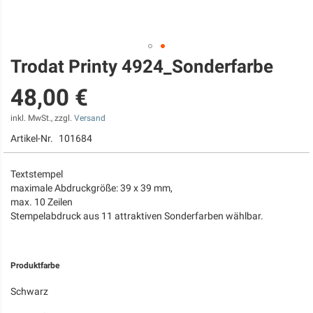
Trodat Printy 4924_Sonderfarbe
Zum
Anfang
48,00 €
der
Bildgalerie
springen
inkl. MwSt., zzgl.
Versand
Artikel-Nr.
101684
Textstempel
maximale Abdruckgröße: 39 x 39 mm,
max. 10 Zeilen
Stempelabdruck aus 11 attraktiven Sonderfarben wählbar.
Produktfarbe
Schwarz