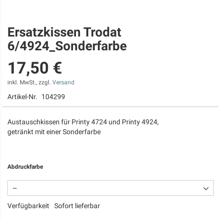
Ersatzkissen Trodat
Zum
Anfang
6/4924_Sonderfarbe
der
Bildgalerie
17,50 €
springen
inkl. MwSt., zzgl.
Versand
Artikel-Nr.
104299
Austauschkissen für Printy 4724 und Printy 4924,
getränkt mit einer Sonderfarbe
Abdruckfarbe
Verfügbarkeit
Sofort lieferbar