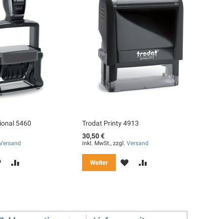
ional 5460
Trodat Printy 4913
30,50 €
Versand
inkl. MwSt., zzgl.
Versand
MERKEN
ZUR
MERKEN
ZUR
Weiter
VERGLEICHSLISTE
VERGLEICHSLISTE
HINZUFÜGEN
HINZUFÜGEN