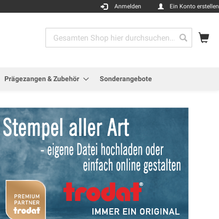
Anmelden
Ein Konto erstellen
Me
Search
Search
Prägezangen & Zubehör
Sonderangebote