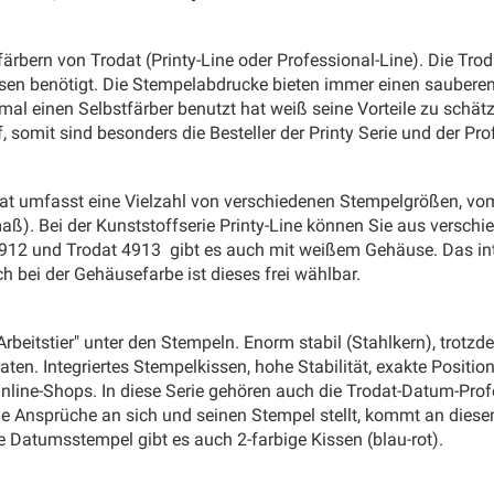
rbern von Trodat (Printy-Line oder Professional-Line). Die Troda
sen benötigt. Die Stempelabdrucke bieten immer einen sauberen 
mal einen Selbstfärber benutzt hat weiß seine Vorteile zu schätze
 somit sind besonders die Besteller der Printy Serie und der Pro
odat umfasst eine Vielzahl von verschiedenen Stempelgrößen, v
). Bei der Kunststoffserie Printy-Line können Sie aus versch
at 4912 und Trodat 4913 gibt es auch mit weißem Gehäuse. Das i
ch bei der Gehäusefarbe ist dieses frei wählbar.
"Arbeitstier" unter den Stempeln. Enorm stabil (Stahlkern), trot
ten. Integriertes Stempelkissen, hohe Stabilität, exakte Positi
line-Shops. In diese Serie gehören auch die Trodat-Datum-Profe
e Ansprüche an sich und seinen Stempel stellt, kommt an diese
die Datumsstempel gibt es auch 2-farbige Kissen (blau-rot).