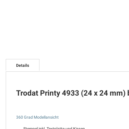
Zum
Anfang
der
Bildgalerie
springen
Details
Trodat Printy 4933 (24 x 24 mm) 
360 Grad Modellansicht
Stempel inkl. Textplatte und Kissen.