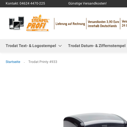
Kontakt: 04624 4470-225
Günstige Versandkosten!
Trodat Text- & Logostempel
Trodat Datum- & Ziffernstempel
Startseite
Trodat Printy 4933
Zum
Ende
der
Bildgalerie
springen