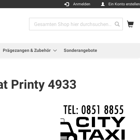
Anmelden
Ein Konto erstellen
Me
Search
Search
Prägezangen & Zubehör
Sonderangebote
at Printy 4933