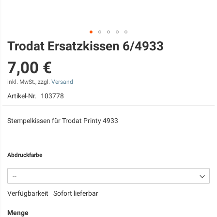
Trodat Ersatzkissen 6/4933
Zum
Anfang
7,00 €
der
Bildgalerie
springen
inkl. MwSt., zzgl.
Versand
Artikel-Nr.
103778
Stempelkissen für Trodat Printy 4933
Abdruckfarbe
Verfügbarkeit
Sofort lieferbar
Menge