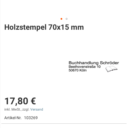
Holzstempel 70x15 mm
Zum
Anfang
der
Bildgalerie
springen
17,80 €
inkl. MwSt., zzgl.
Versand
Artikel-Nr.
103269