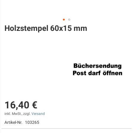
Holzstempel 60x15 mm
Zum
Anfang
der
Bildgalerie
springen
16,40 €
inkl. MwSt., zzgl.
Versand
Artikel-Nr.
103265