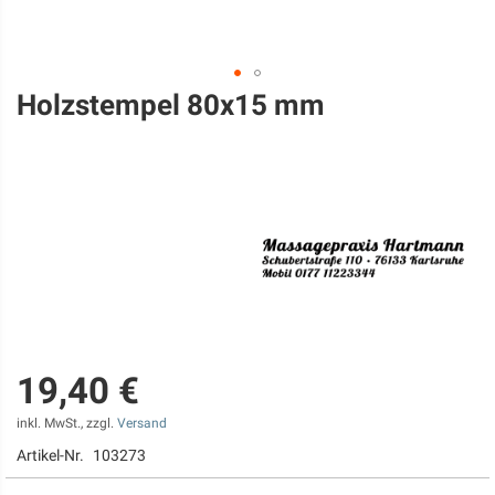
Holzstempel 80x15 mm
Zum
Anfang
der
Bildgalerie
springen
19,40 €
inkl. MwSt., zzgl.
Versand
Artikel-Nr.
103273