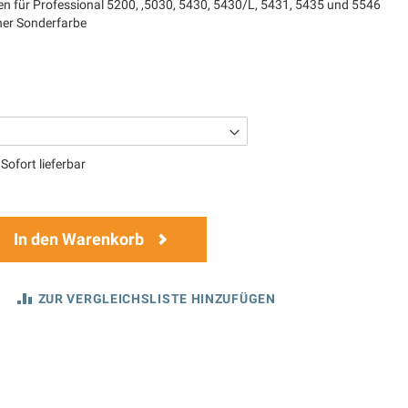
n für Professional 5200, ,5030, 5430, 5430/L, 5431, 5435 und 5546
iner Sonderfarbe
Sofort lieferbar
In den Warenkorb
ZUR VERGLEICHSLISTE HINZUFÜGEN