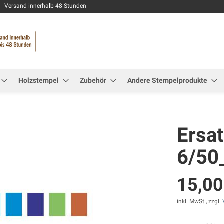
Zum
Versand innerhalb 48 Stunden
Inhalt
springen
Holzstempel
Zubehör
Andere Stempelprodukte
Ersa
6/50
15,00
inkl. MwSt., zzgl.