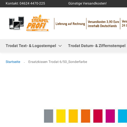
Kontakt: 04624 4470-225
Günstige Versandkosten!
Trodat Text- & Logostempel
Trodat Datum- & Ziffernstempel
Startseite
Ersatzkissen Trodat 6/50_Sonderfarbe
Zum
Ende
der
Bildgalerie
springen