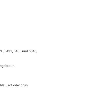
/L, 5431, 5435 und 5546,
rangebraun.
lau, rot oder grün.