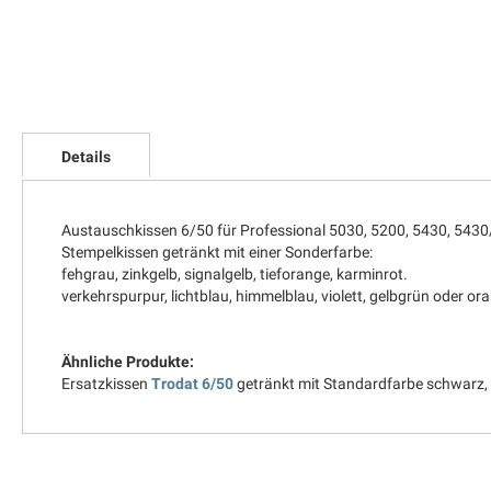
Zum
Anfang
Details
der
Bildgalerie
springen
Austauschkissen 6/50 für Professional 5030, 5200, 5430, 5430
Stempelkissen getränkt mit einer Sonderfarbe:
fehgrau, zinkgelb, signalgelb, tieforange, karminrot.
verkehrspurpur, lichtblau, himmelblau, violett, gelbgrün oder o
Ähnliche Produkte:
Ersatzkissen
Trodat 6/50
getränkt mit Standardfarbe schwarz, b