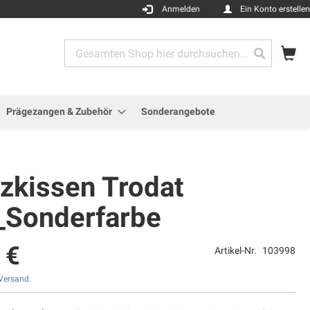
Anmelden
Ein Konto erstellen
Me
Search
Search
Prägezangen & Zubehör
Sonderangebote
tzkissen Trodat
_Sonderfarbe
 €
Artikel-Nr.
103998
Versand