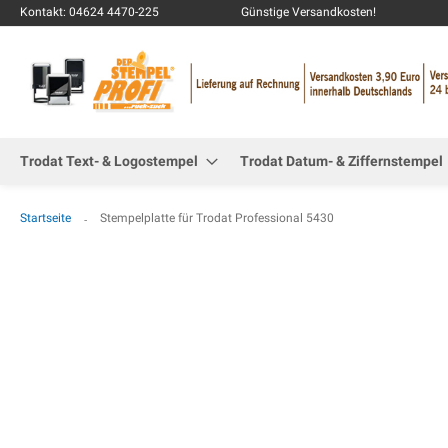
Kontakt: 04624 4470-225
Günstige Versandkosten!
Trodat Text- & Logostempel
Trodat Datum- & Ziffernstempel
Startseite
Stempelplatte für Trodat Professional 5430
Zum
Ende
der
Bildgalerie
springen