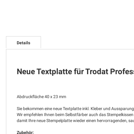
Zum
Anfang
Details
der
Bildgalerie
springen
Neue Textplatte für Trodat Profe
Abdruckfläche 40 x 23 mm
Sie bekommen eine neue Textplatte inkl. Kleber und Aussparung
Wir empfehlen Ihnen beim Selbstfärber auch das Stempelkissen
damit Ihre neue Stempelplatte wieder einen hervorragenden, 
Zubehör: