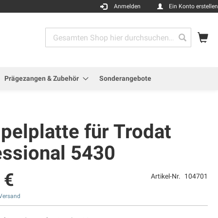
Anmelden
Ein Konto erstellen
Me
Search
Search
Prägezangen & Zubehör
Sonderangebote
elplatte für Trodat
essional 5430
 €
Artikel-Nr.
104701
Versand