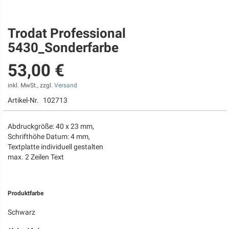
Trodat Professional
Zum
Anfang
5430_Sonderfarbe
der
Bildgalerie
53,00 €
springen
inkl. MwSt., zzgl.
Versand
Artikel-Nr.
102713
Abdruckgröße: 40 x 23 mm,
Schrifthöhe Datum: 4 mm,
Textplatte individuell gestalten
max. 2 Zeilen Text
Produktfarbe
Schwarz