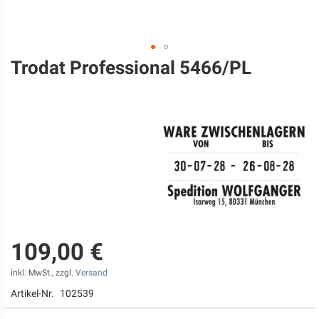
Trodat Professional 5466/PL
Zum
Anfang
der
Bildgalerie
springen
109,00 €
inkl. MwSt., zzgl.
Versand
Artikel-Nr.
102539