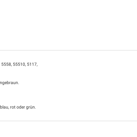
, 5558, 55510, 5117,
rangebraun.
lau, rot oder grün.