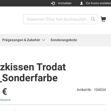
Anmelden
Ein Konto erstellen
Me
Search
Search
Prägezangen & Zubehör
Sonderangebote
tzkissen Trodat
_Sonderfarbe
 €
Artikel-Nr.
104034
Versand