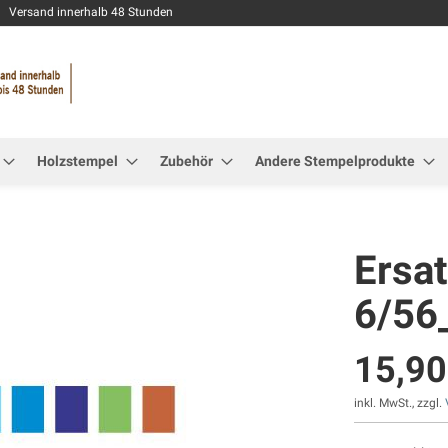
Zum
Versand innerhalb 48 Stunden
Inhalt
springen
Holzstempel
Zubehör
Andere Stempelprodukte
Ersa
6/56
15,90
inkl. MwSt., zzgl.