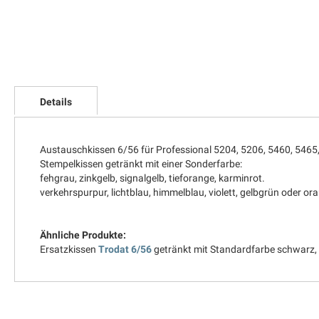
Zum
Anfang
Details
der
Bildgalerie
springen
Austauschkissen 6/56 für Professional 5204, 5206, 5460, 5465
Stempelkissen getränkt mit einer Sonderfarbe:
fehgrau, zinkgelb, signalgelb, tieforange, karminrot.
verkehrspurpur, lichtblau, himmelblau, violett, gelbgrün oder o
Ähnliche Produkte:
Ersatzkissen
Trodat 6/56
getränkt mit Standardfarbe schwarz, b