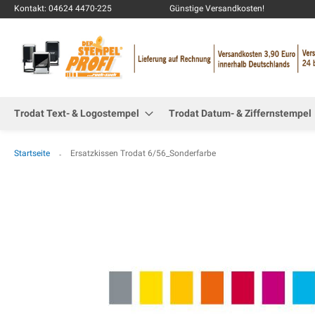
Kontakt: 04624 4470-225
Günstige Versandkosten!
Trodat Text- & Logostempel
Trodat Datum- & Ziffernstempel
Startseite
Ersatzkissen Trodat 6/56_Sonderfarbe
Zum
Ende
der
Bildgalerie
springen