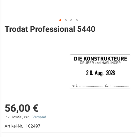
Trodat Professional 5440
Zum
Anfang
der
Bildgalerie
springen
56,00 €
inkl. MwSt., zzgl.
Versand
Artikel-Nr.
102497