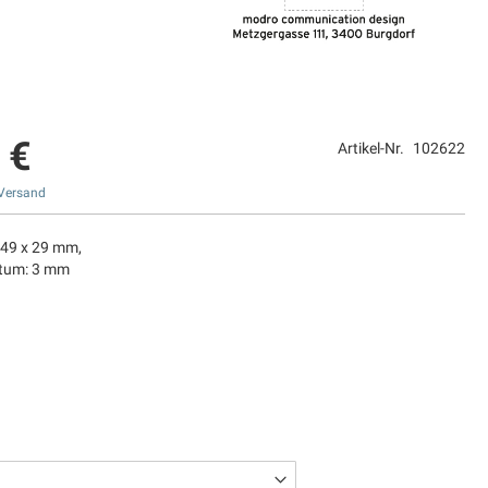
 €
Artikel-Nr.
102622
Versand
 49 x 29 mm,
atum: 3 mm