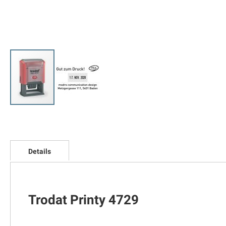
Zum
Anfang
der
Bildgalerie
springen
Details
Trodat Printy 4729