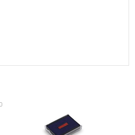
In
den
Warenkorb