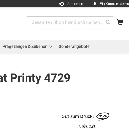
Anmelden
Ein Konto erstellen
Me
Search
Search
Prägezangen & Zubehör
Sonderangebote
at Printy 4729