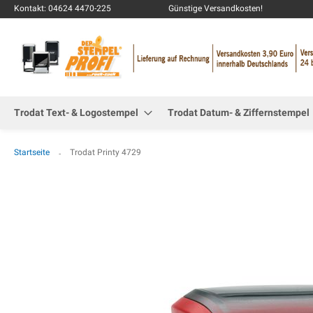
Kontakt: 04624 4470-225
Günstige Versandkosten!
Trodat Text- & Logostempel
Trodat Datum- & Ziffernstempel
Startseite
Trodat Printy 4729
Zum
Ende
der
Bildgalerie
springen