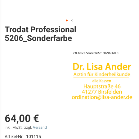
Trodat Professional
Zum
Anfang
5206_Sonderfarbe
der
Bildgalerie
springen
64,00 €
inkl. MwSt., zzgl.
Versand
Artikel-Nr.
101115