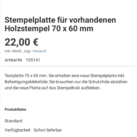
Stempelplatte für vorhandenen
Zum
Anfang
Holzstempel 70 x 60 mm
der
Bildgalerie
22,00 €
springen
inkl. MwSt., zzgl.
Versand
Artikel-Nr.
105141
Textplatte 70 x 60 mm. Sie erhalten eine neue Stempelplatte inkl.
Befestigungsklebefolie: Sie brauchen nur die Schutzfolie abziehen
und die neue Platte auf das Stempelholz aufkleben.
Produktfarbe
Standard
Verfügbarkeit
Sofort lieferbar