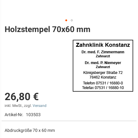
Holzstempel 70x60 mm
Zum
Anfang
der
Bildgalerie
springen
26,80 €
inkl. MwSt., zzgl.
Versand
Artikel-Nr.
103503
Abdruckgröße 70 x 60 mm