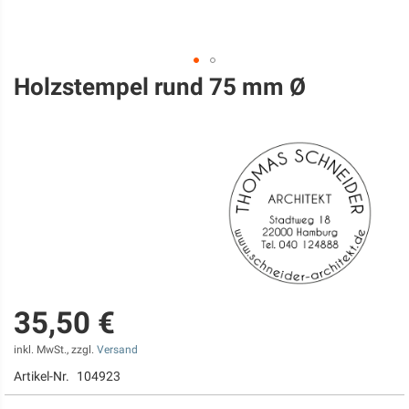
Holzstempel rund 75 mm Ø
Zum
Anfang
der
Bildgalerie
springen
35,50 €
inkl. MwSt., zzgl.
Versand
Artikel-Nr.
104923