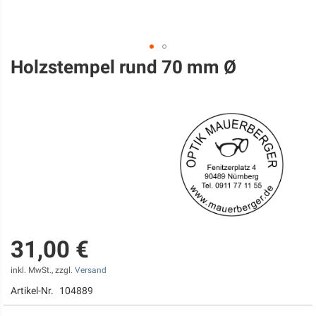
Holzstempel rund 70 mm Ø
Zum
Anfang
der
Bildgalerie
springen
31,00 €
inkl. MwSt., zzgl.
Versand
Artikel-Nr.
104889