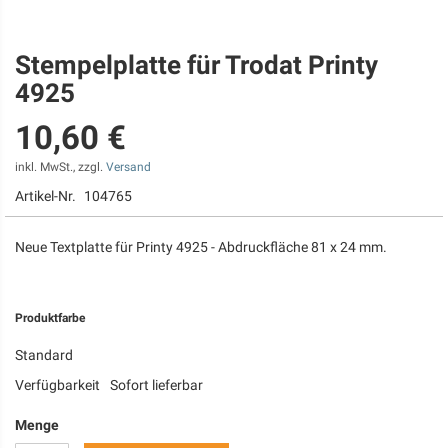
Stempelplatte für Trodat Printy
Zum
Anfang
4925
der
Bildgalerie
10,60 €
springen
inkl. MwSt., zzgl.
Versand
Artikel-Nr.
104765
Neue Textplatte für Printy 4925 - Abdruckfläche 81 x 24 mm.
Produktfarbe
Standard
Verfügbarkeit
Sofort lieferbar
Menge