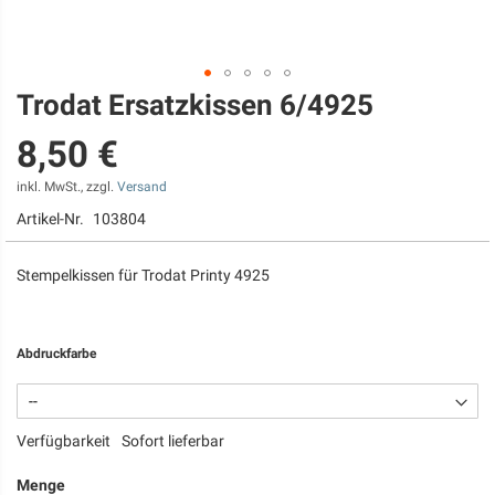
Trodat Ersatzkissen 6/4925
Zum
Anfang
8,50 €
der
Bildgalerie
springen
inkl. MwSt., zzgl.
Versand
Artikel-Nr.
103804
Stempelkissen für Trodat Printy 4925
Abdruckfarbe
Verfügbarkeit
Sofort lieferbar
Menge