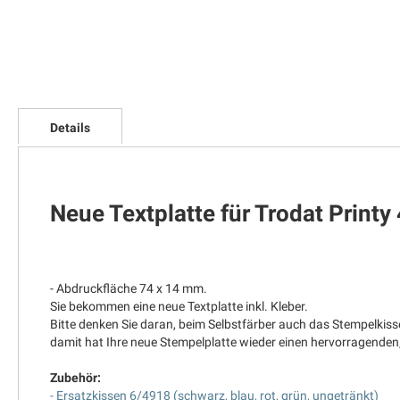
Zum
Anfang
Details
der
Bildgalerie
springen
Neue Textplatte für Trodat Printy
- Abdruckfläche 74 x 14 mm.
Sie bekommen eine neue Textplatte inkl. Kleber.
Bitte denken Sie daran, beim Selbstfärber auch das Stempelkis
damit hat Ihre neue Stempelplatte wieder einen hervorragenden
Zubehör:
- Ersatzkissen 6/4918 (schwarz, blau, rot, grün, ungetränkt)