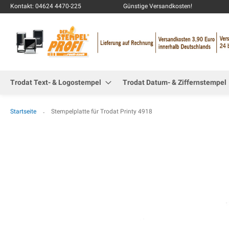
Kontakt: 04624 4470-225
Günstige Versandkosten!
Trodat Text- & Logostempel
Trodat Datum- & Ziffernstempel
Startseite
Stempelplatte für Trodat Printy 4918
Zum
Ende
der
Bildgalerie
springen