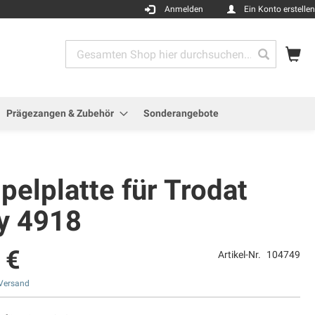
Anmelden
Ein Konto erstellen
Me
Search
Search
Prägezangen & Zubehör
Sonderangebote
elplatte für Trodat
ty 4918
 €
Artikel-Nr.
104749
Versand