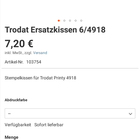
Trodat Ersatzkissen 6/4918
Zum
Anfang
7,20 €
der
Bildgalerie
springen
inkl. MwSt., zzgl.
Versand
Artikel-Nr.
103754
Stempelkissen für Trodat Printy 4918
Abdruckfarbe
Verfügbarkeit
Sofort lieferbar
Menge