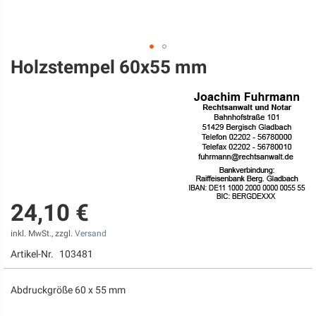
Holzstempel 60x55 mm
Zum
Anfang
der
Bildgalerie
springen
24,10 €
inkl. MwSt., zzgl.
Versand
Artikel-Nr.
103481
Abdruckgröße 60 x 55 mm