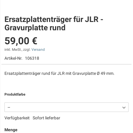
Ersatzplattenträger für JLR -
Zum
Anfang
Gravurplatte rund
der
Bildgalerie
59,00 €
springen
inkl. MwSt., zzgl.
Versand
Artikel-Nr.
106318
Ersatzplattenträger rund für JLR mit Gravurplatte Ø 49 mm.
Produktfarbe
Verfügbarkeit
Sofort lieferbar
Menge