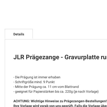
Zum
Anfang
Details
der
Bildgalerie
springen
JLR Prägezange - Gravurplatte r
- Die Prägung ist immer erhaben
- Schriftgröße mind. 9 Punkt
- Mitte der Prägung ca. 11 cm vom Blattrand
- geeignet für Papierstärken bis ca. 220g (je nach Vorlage)
ACHTUNG: Wichtige Hinweise zu Prägezangen-Bestellungen!
Ihre Vorlage wird vorab von uns geprüft. Falls die Vorlage übe