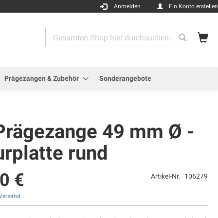
Anmelden
Ein Konto erstellen
Me
Search
Search
Prägezangen & Zubehör
Sonderangebote
Prägezange 49 mm Ø -
rplatte rund
0 €
Artikel-Nr.
106279
Versand