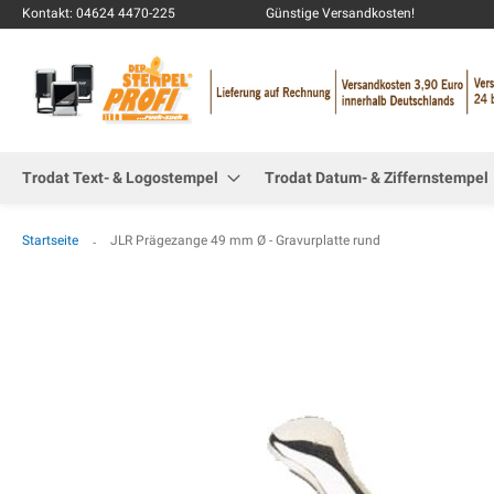
Kontakt: 04624 4470-225
Günstige Versandkosten!
Trodat Text- & Logostempel
Trodat Datum- & Ziffernstempel
Startseite
JLR Prägezange 49 mm Ø - Gravurplatte rund
Zum
Ende
der
Bildgalerie
springen