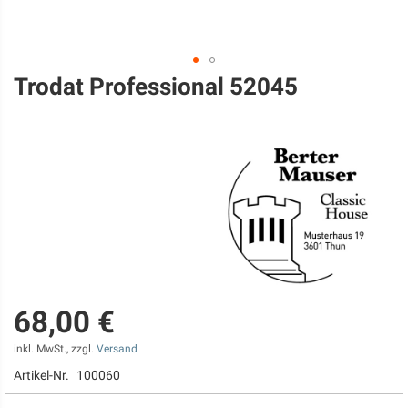
Trodat Professional 52045
Zum
Anfang
der
Bildgalerie
springen
68,00 €
inkl. MwSt., zzgl.
Versand
Artikel-Nr.
100060