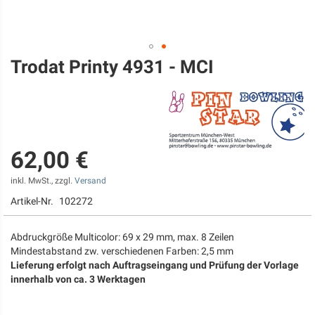
Trodat Printy 4931 - MCI
Zum
Anfang
der
Bildgalerie
springen
62,00 €
inkl. MwSt., zzgl.
Versand
Artikel-Nr.
102272
Abdruckgröße Multicolor: 69 x 29 mm, max. 8 Zeilen
Mindestabstand zw. verschiedenen Farben: 2,5 mm
Lieferung erfolgt nach Auftragseingang und Prüfung der Vorlage
innerhalb von ca. 3 Werktagen