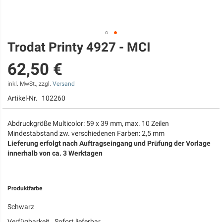
Trodat Printy 4927 - MCI
Zum
Anfang
62,50 €
der
Bildgalerie
springen
inkl. MwSt., zzgl.
Versand
Artikel-Nr.
102260
Abdruckgröße Multicolor: 59 x 39 mm, max. 10 Zeilen
Mindestabstand zw. verschiedenen Farben: 2,5 mm
Lieferung erfolgt nach Auftragseingang und Prüfung der Vorlage
innerhalb von ca. 3 Werktagen
Produktfarbe
Schwarz
Verfügbarkeit
Sofort lieferbar