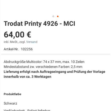
Trodat Printy 4926 - MCI
Zum
Anfang
64,00 €
der
Bildgalerie
springen
inkl. MwSt., zzgl.
Versand
Artikel-Nr.
102256
Abdruckgröße Multicolor: 74 x 37 mm, max. 10 Zeilen
Mindestabstand zw. verschiedenen Farben: 2,5 mm
Lieferung erfolgt nach Auftragseingang und Prüfung der Vorlage
innerhalb von ca. 3 Werktagen
Produktfarbe
Schwarz
Verfügbarkeit
Sofort lieferbar