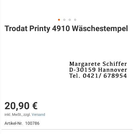
Trodat Printy 4910 Wäschestempel
Zum
Anfang
der
Bildgalerie
springen
20,90 €
inkl. MwSt., zzgl.
Versand
Artikel-Nr.
100786