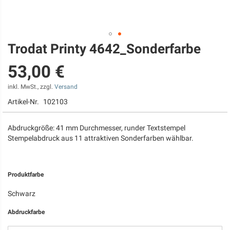
Trodat Printy 4642_Sonderfarbe
Zum
Anfang
53,00 €
der
Bildgalerie
springen
inkl. MwSt., zzgl.
Versand
Artikel-Nr.
102103
Abdruckgröße: 41 mm Durchmesser, runder Textstempel
Stempelabdruck aus 11 attraktiven Sonderfarben wählbar.
Produktfarbe
Schwarz
Abdruckfarbe