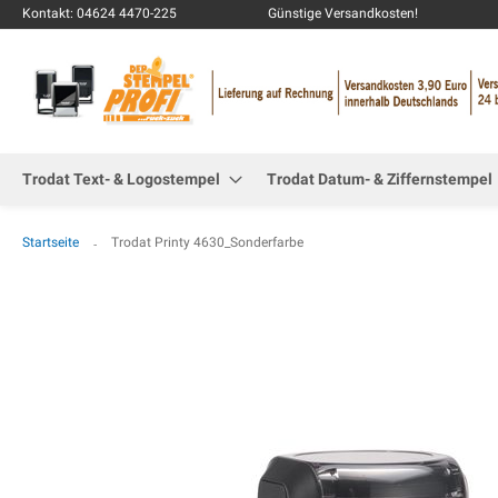
Kontakt: 04624 4470-225
Günstige Versandkosten!
Trodat Text- & Logostempel
Trodat Datum- & Ziffernstempel
Startseite
Trodat Printy 4630_Sonderfarbe
Zum
Ende
der
Bildgalerie
springen