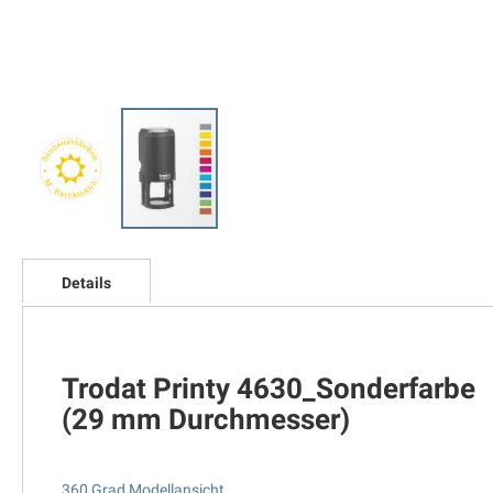
Zum
Anfang
Details
der
Bildgalerie
springen
Trodat Printy 4630_Sonderfarbe
(29 mm Durchmesser)
360 Grad Modellansicht