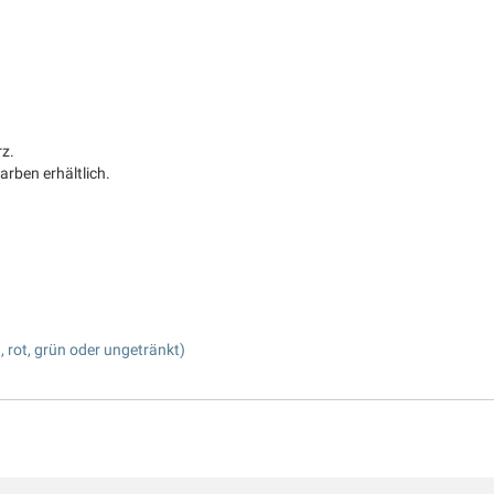
rz.
rben erhältlich.
, rot, grün oder ungetränkt)