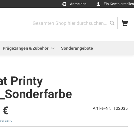
Anmelden
Ein Konto erstellen
Me
Search
Search
Prägezangen & Zubehör
Sonderangebote
t Printy
_Sonderfarbe
 €
Artikel-Nr.
102035
Versand