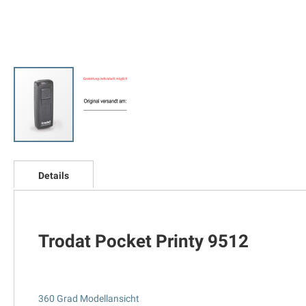
Zum
Anfang
Details
der
Bildgalerie
springen
Trodat Pocket Printy 9512
360 Grad Modellansicht