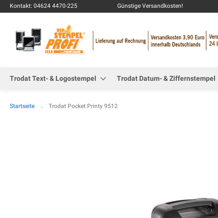
Kontakt: 04624 4470-225
Günstige Versandkosten!
Trodat Text- & Logostempel
Trodat Datum- & Ziffernstempel
Startseite
Trodat Pocket Printy 9512
Zum
Ende
der
Bildgalerie
springen