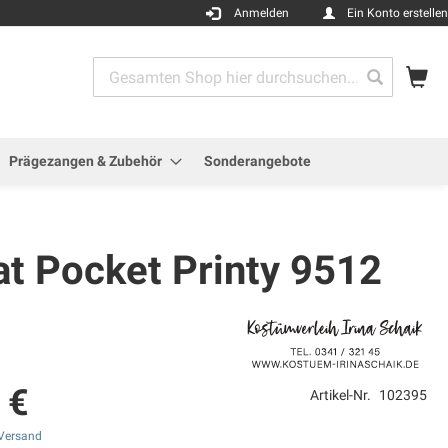
Anmelden
Ein Konto erstellen
Me
Search
Search
Prägezangen & Zubehör
Sonderangebote
at Pocket Printy 9512
 €
Artikel-Nr.
102395
Versand