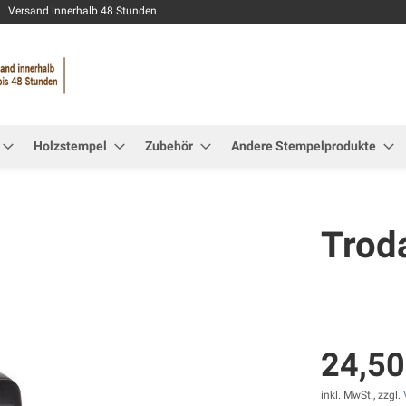
Zum
Versand innerhalb 48 Stunden
Inhalt
springen
Holzstempel
Zubehör
Andere Stempelprodukte
Trod
24,50
inkl. MwSt., zzgl.