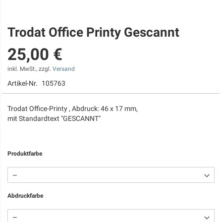
Trodat Office Printy Gescannt
Zum
Anfang
25,00 €
der
Bildgalerie
springen
inkl. MwSt., zzgl.
Versand
Artikel-Nr.
105763
Trodat Office-Printy , Abdruck: 46 x 17 mm,
mit Standardtext "GESCANNT"
Produktfarbe
Abdruckfarbe