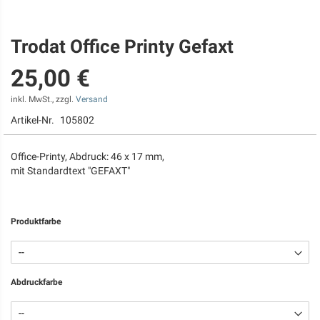
Trodat Office Printy Gefaxt
Zum
Anfang
25,00 €
der
Bildgalerie
springen
inkl. MwSt., zzgl.
Versand
Artikel-Nr.
105802
Office-Printy, Abdruck: 46 x 17 mm,
mit Standardtext "GEFAXT"
Produktfarbe
Abdruckfarbe