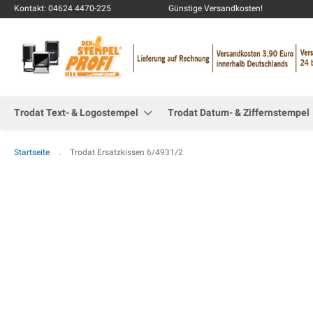
Kontakt: 04624 4470-225
Günstige Versandkosten!
Trodat Text- & Logostempel
Trodat Datum- & Ziffernstempel
Startseite
Trodat Ersatzkissen 6/4931/2
Zum
Ende
der
Bildgalerie
springen