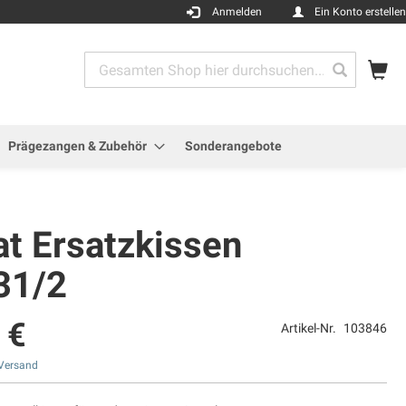
Anmelden
Ein Konto erstellen
Me
Search
Search
Prägezangen & Zubehör
Sonderangebote
at Ersatzkissen
31/2
 €
Artikel-Nr.
103846
Versand