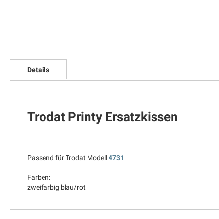
Zum
Anfang
Details
der
Bildgalerie
springen
Trodat Printy Ersatzkissen
Passend für Trodat Modell
4731
Farben:
zweifarbig blau/rot