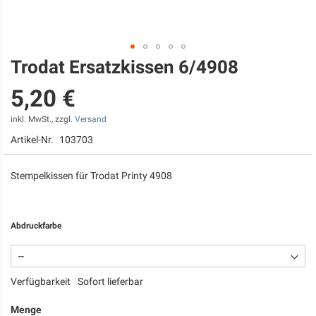
Trodat Ersatzkissen 6/4908
Zum
Anfang
5,20 €
der
Bildgalerie
springen
inkl. MwSt., zzgl.
Versand
Artikel-Nr.
103703
Stempelkissen für Trodat Printy 4908
Abdruckfarbe
Verfügbarkeit
Sofort lieferbar
Menge