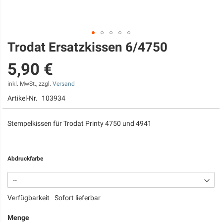
Trodat Ersatzkissen 6/4750
Zum
Anfang
5,90 €
der
Bildgalerie
springen
inkl. MwSt., zzgl.
Versand
Artikel-Nr.
103934
Stempelkissen für Trodat Printy 4750 und 4941
Abdruckfarbe
Verfügbarkeit
Sofort lieferbar
Menge