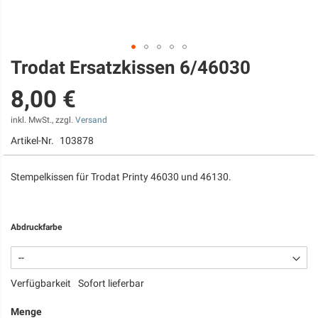
Trodat Ersatzkissen 6/46030
Zum
Anfang
8,00 €
der
Bildgalerie
springen
inkl. MwSt., zzgl.
Versand
Artikel-Nr.
103878
Stempelkissen für Trodat Printy 46030 und 46130.
Abdruckfarbe
Verfügbarkeit
Sofort lieferbar
Menge