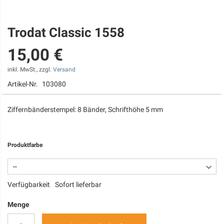
Trodat Classic 1558
Zum
Anfang
15,00 €
der
Bildgalerie
springen
inkl. MwSt., zzgl.
Versand
Artikel-Nr.
103080
Ziffernbänderstempel: 8 Bänder, Schrifthöhe 5 mm
Produktfarbe
Verfügbarkeit
Sofort lieferbar
Menge