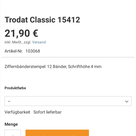
Trodat Classic 15412
Zum
Anfang
21,90 €
der
Bildgalerie
springen
inkl. MwSt., zzgl.
Versand
Artikel-Nr.
103068
Ziffernbänderstempel: 12 Bänder, Schrifthöhe 4 mm
Produktfarbe
Verfügbarkeit
Sofort lieferbar
Menge