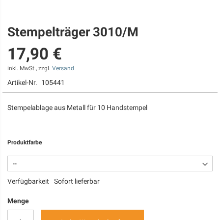
Stempelträger 3010/M
Zum
Anfang
17,90 €
der
Bildgalerie
springen
inkl. MwSt., zzgl.
Versand
Artikel-Nr.
105441
Stempelablage aus Metall für 10 Handstempel
Produktfarbe
Verfügbarkeit
Sofort lieferbar
Menge