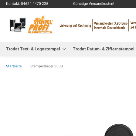
Kontakt: 04624 4470-225
Günstige Versandkosten!
Trodat Text- & Logostempel
Trodat Datum- & Ziffernstempel
Startseite
Stempelträger 3008
Zum
Ende
der
Bildgalerie
springen