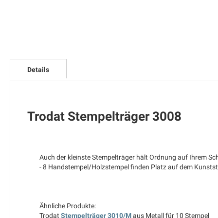
Zum
Anfang
Details
der
Bildgalerie
springen
Trodat Stempelträger 3008
Auch der kleinste Stempelträger hält Ordnung auf Ihrem Sch
- 8 Handstempel/Holzstempel finden Platz auf dem Kunstst
Ähnliche Produkte:
Trodat
Stempelträger 3010/M
aus Metall für 10 Stempel