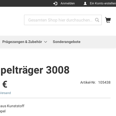
Anmelden
Ein Konto erstellen
Me
Search
Search
Prägezangen & Zubehör
Sonderangebote
pelträger 3008
 €
Artikel-Nr.
105438
Versand
 aus Kunststoff
mpel