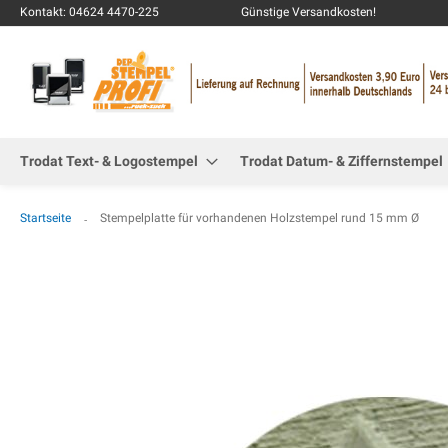
Kontakt: 04624 4470-225
Günstige Versandkosten!
Trodat Text- & Logostempel
Trodat Datum- & Ziffernstempel
Startseite
Stempelplatte für vorhandenen Holzstempel rund 15 mm Ø
Zum
Ende
der
Bildgalerie
springen