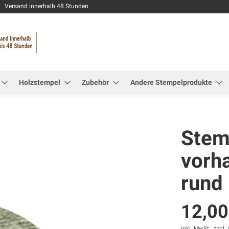
Zum
Versand innerhalb 48 Stunden
Inhalt
springen
Holzstempel
Zubehör
Andere Stempelprodukte
Stemp
vorh
rund
12,00
inkl. MwSt., zzgl.