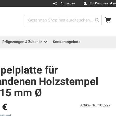
Anmelden
Ein Konto erstellen
Me
Search
Search
Prägezangen & Zubehör
Sonderangebote
elplatte für
andenen Holzstempel
 15 mm Ø
 €
Artikel-Nr.
105227
Versand