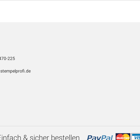
470-225
stempelprofi.de
Einfach & sicher bestellen