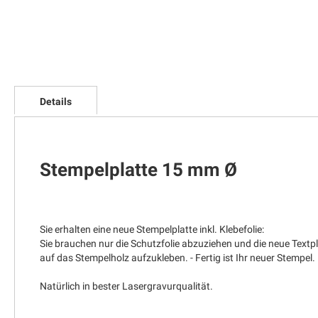
Zum
Anfang
Details
der
Bildgalerie
springen
Stempelplatte 15 mm Ø
Sie erhalten eine neue Stempelplatte inkl. Klebefolie:
Sie brauchen nur die Schutzfolie abzuziehen und die neue Textp
auf das Stempelholz aufzukleben. - Fertig ist Ihr neuer Stempel.
Natürlich in bester Lasergravurqualität.