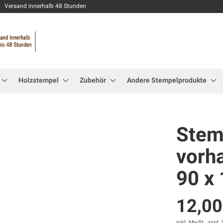
Zum
Versand innerhalb 48 Stunden
Inhalt
springen
Holzstempel
Zubehör
Andere Stempelprodukte
Stemp
vorh
90 x
12,00
inkl. MwSt., zzgl.