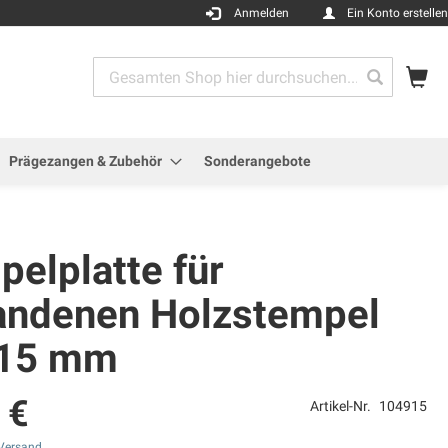
Anmelden
Ein Konto erstellen
Me
Search
Search
Prägezangen & Zubehör
Sonderangebote
elplatte für
andenen Holzstempel
 15 mm
 €
Artikel-Nr.
104915
Versand