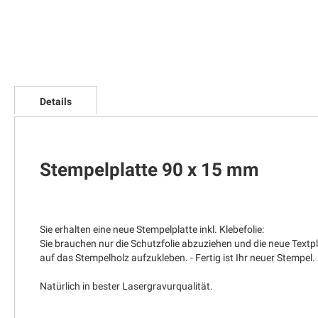
Zum
Anfang
Details
der
Bildgalerie
springen
Stempelplatte 90 x 15 mm
Sie erhalten eine neue Stempelplatte inkl. Klebefolie:
Sie brauchen nur die Schutzfolie abzuziehen und die neue Textp
auf das Stempelholz aufzukleben. - Fertig ist Ihr neuer Stempel.
Natürlich in bester Lasergravurqualität.