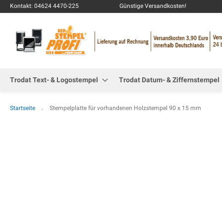
Kontakt: 04624 4470-225
Günstige Versandkosten!
Trodat Text- & Logostempel
Trodat Datum- & Ziffernstempel
Startseite
Stempelplatte für vorhandenen Holzstempel 90 x 15 mm
Zum
Ende
der
Bildgalerie
springen