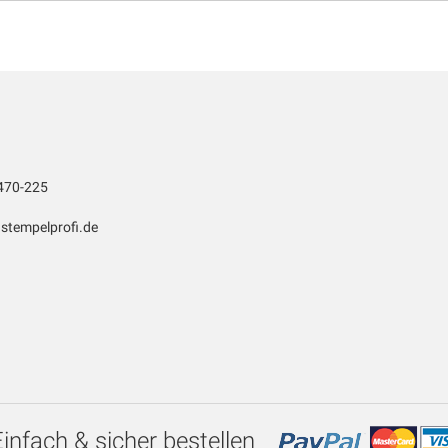
470-225
stempelprofi.de
Einfach & sicher bestellen