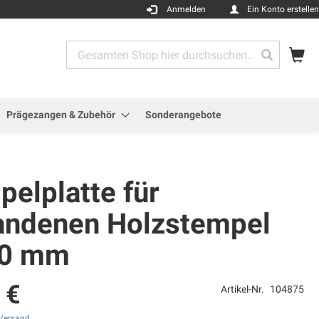
Anmelden
Ein Konto erstellen
Me
Search
Search
Prägezangen & Zubehör
Sonderangebote
elplatte für
andenen Holzstempel
10 mm
 €
Artikel-Nr.
104875
Versand