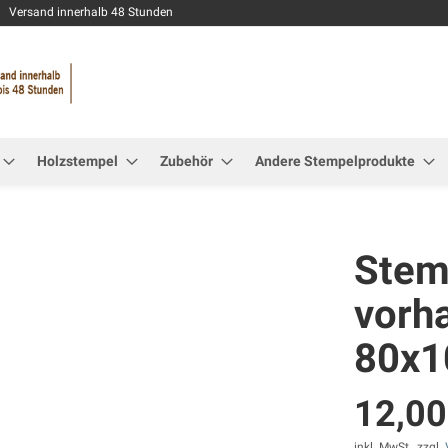
Zum
Versand innerhalb 48 Stunden
Inhalt
springen
Holzstempel
Zubehör
Andere Stempelprodukte
Stemp
vorh
80x
12,00
inkl. MwSt., zzgl.