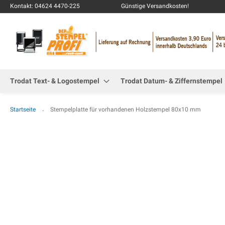
Kontakt: 04624 4470-225
Günstige Versandkosten!
Trodat Text- & Logostempel
Trodat Datum- & Ziffernstempel
Startseite
Stempelplatte für vorhandenen Holzstempel 80x10 mm
Zum
Ende
der
Bildgalerie
springen