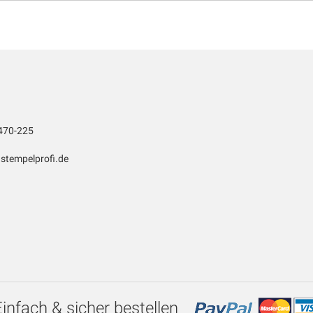
470-225
stempelprofi.de
Einfach & sicher bestellen